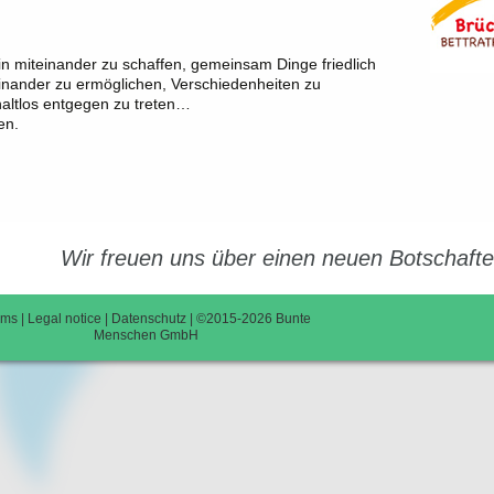
NORWEGEN
ÖSTERREICH
in miteinander zu schaffen, gemeinsam Dinge friedlich
PORTUGAL
nander zu ermöglichen, Verschiedenheiten zu
altlos entgegen zu treten…
SCHWEIZ
en.
SPANIEN
VEREINIGTES KOENIGREICH
Wir freuen uns über einen neuen Botschaft
rms
|
Legal notice
|
Datenschutz
| ©
2015-2026
Bunte
Menschen GmbH