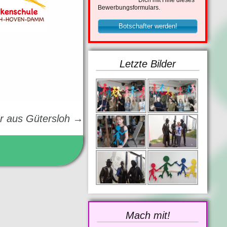
Dich mit Hilfe dieses
Bewerbungsformulars.
Botschafter werden!
Letzte Bilder
er aus Gütersloh
→
Mach mit!