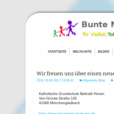
Ein Zeichen für Freiheit und To
Bunte Men
STARTSEITE
WELTKARTE
BILDER
AFRIKA
BILDER –
ASIEN
BILDER –
AMERICAS
BILDER – 
Wir freuen uns über einen ne
EUROPA
BILDER –
Di, 20.06.2017 13:06:41
Allgemein
,
Blog
OZEANIEN
BILD HOC
ANTARKTIS
Katholische Grundschule Bettrath Hoven
Von-Groote-Straße 145
BILD HOCHLADEN
41066 Mönchengladbach
https://www.brueckenschule-mg.de