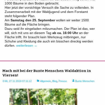
1000 Bäume in den Boden gebracht.
Hier jetzt der vorsichtige Versuch die Sache zu vollenden. In
Zusammenarbeit mit der Waldjugend und dem Forstamt
steht folgender Plan.
Am
Samstag den 25. September
wollen wir weiter 1500
Bäume auf die Fläche bringen.
Dazu seid ihr eingeladen mitzumachen. Der Plan ist das, wer
will, sich mit uns an diesem Tag
ab ca. 16:00 Uhr
an der
Fläche trifft. Ihr braucht kein Werkzeug mitbringen, nur
Schuhe und Kleidung die auch ein bisschen dreckig werden
Wald-
dürfen.
weiterlesen
→
Baumpflanzaktion
September
2021
Mach mit bei der Bunte Menschen Waldaktion in
Viersen!
Mi, 27.11.2019 07:11:12
Allgemein
,
Blog
,
Presse
Bunte Menschen