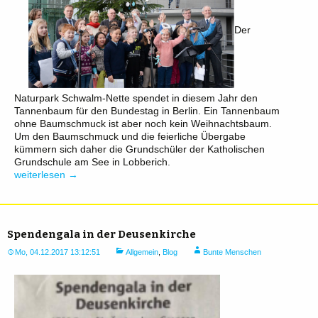
Der
Naturpark Schwalm-Nette spendet in diesem Jahr den
Tannenbaum für den Bundestag in Berlin. Ein Tannenbaum
ohne Baumschmuck ist aber noch kein Weihnachtsbaum.
Um den Baumschmuck und die feierliche Übergabe
kümmern sich daher die Grundschüler der Katholischen
Grundschule am See in Lobberich.
Grundschüler
weiterlesen
→
der
KGS
Lobberich
schmücken
Spendengala in der Deusenkirche
den
Weihnachtsbaum
Mo, 04.12.2017 13:12:51
Allgemein
,
Blog
Bunte Menschen
im
Bundestag