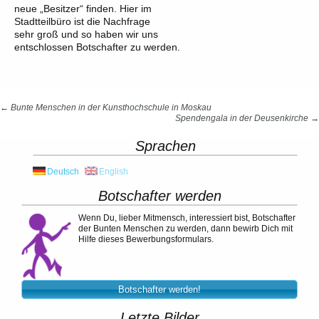
neue „Besitzer“ finden. Hier im
Stadtteilbüro ist die Nachfrage
sehr groß und so haben wir uns
entschlossen Botschafter zu werden.
Beitrags-
←
Bunte Menschen in der Kunsthochschule in Moskau
Spendengala in der Deusenkirche
→
Navigation
Sprachen
Deutsch
English
Botschafter werden
Wenn Du, lieber Mitmensch, interessiert bist, Botschafter
der Bunten Menschen zu werden, dann bewirb Dich mit
Hilfe dieses Bewerbungsformulars.
Botschafter werden!
Letzte Bilder