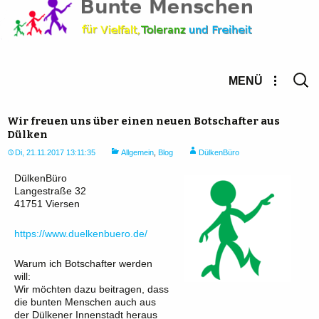
Suche
MENÜ
nach:
Wir freuen uns über einen neuen Botschafter aus
Dülken
Di, 21.11.2017 13:11:35
Allgemein
,
Blog
DülkenBüro
DülkenBüro
Langestraße 32
41751 Viersen
https://www.duelkenbuero.de/
Warum ich Botschafter werden
will:
Wir möchten dazu beitragen, dass
die bunten Menschen auch aus
der Dülkener Innenstadt heraus