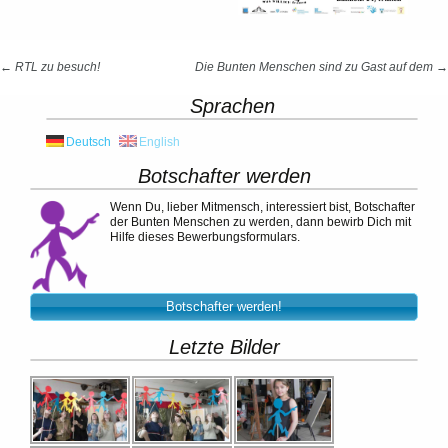
Beitrags-
←
RTL zu besuch!
Die Bunten Menschen sind zu Gast auf dem
→
Navigation
Sprachen
Deutsch
English
Botschafter werden
Wenn Du, lieber Mitmensch, interessiert bist, Botschafter
der Bunten Menschen zu werden, dann bewirb Dich mit
Hilfe dieses Bewerbungsformulars.
Botschafter werden!
Letzte Bilder