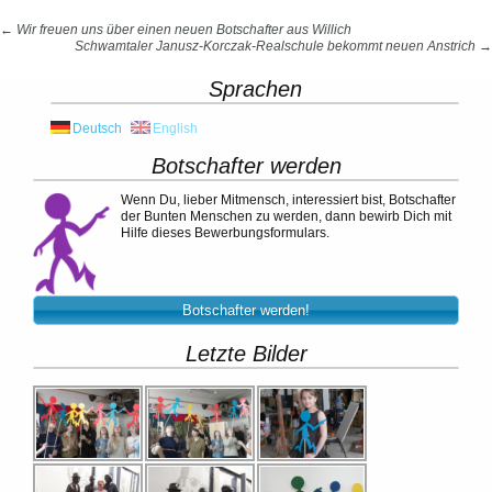
Beitrags-
←
Wir freuen uns über einen neuen Botschafter aus Willich
Schwamtaler Janusz-Korczak-Realschule bekommt neuen Anstrich
→
Navigation
Sprachen
Deutsch
English
Botschafter werden
Wenn Du, lieber Mitmensch, interessiert bist, Botschafter
der Bunten Menschen zu werden, dann bewirb Dich mit
Hilfe dieses Bewerbungsformulars.
Botschafter werden!
Letzte Bilder