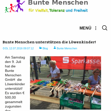
Suche
MENÜ
nach:
Bunte Menschen unterstützen die Löwenkinder!
Di, 12.07.2016 09:07:12
Blog
Bunte Menschen
Am Samstag
den 9. Juli
hat die
Bunte
Menschen
GmbH die
Löwenkinder
unterstützt!
Es wurden €
500,00
gesammelt
zugunsten
des