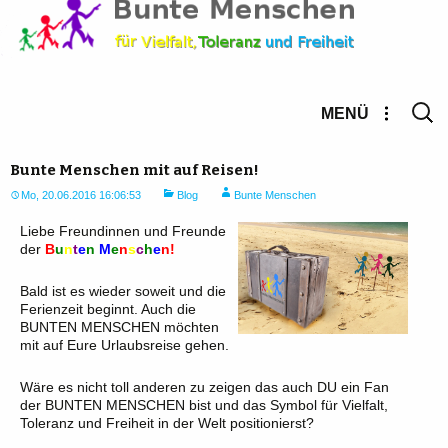
Suche
MENÜ
nach:
Bunte Menschen mit auf Reisen!
Mo, 20.06.2016 16:06:53
Blog
Bunte Menschen
Liebe Freundinnen und Freunde
der
B
u
n
t
e
n
M
e
n
s
c
h
e
n!
Bald ist es wieder soweit und die
Ferienzeit beginnt. Auch die
BUNTEN MENSCHEN möchten
mit auf Eure Urlaubsreise gehen.
Wäre es nicht toll anderen zu zeigen das auch DU ein Fan
der BUNTEN MENSCHEN bist und das Symbol für Vielfalt,
Toleranz und Freiheit in der Welt positionierst?