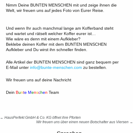
Nimm Deine BUNTEN MENSCHEN mit und zeige ihnen die
Welt, wir freuen uns auf jedes Foto von Eurer Reise.
Und wenn Ihr auch manchmal lange am Kofferband steht
und wartet und rätselt welcher Koffer eurer ist…
Wie wäre es denn mit einem Aufkleber?
Beklebe deinen Koffer mit dem BUNTEN MENSCHEN
Aufkleber und Du wirst ihn schneller finden.
Alle Artikel der BUNTEN MENSCHEN sind ganz bequem per
E-Mail unter
info@bunte-menschen.com
zu bestellen.
Wir freuen uns auf deine Nachricht
Dein
B
u
n
t
e
M
e
n
s
c
h
e
n
Team
Beitragsnavigation
←
HausPerfekt GmbH & Co. KG öffnet ihre Pforten
Wir freuen uns über einen neuen Botschafter aus Viersen
→