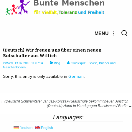
Searc
MENU
for:
(Deutsch) Wir freuen uns über einen neuen
Botschafter aus Willich
Wed, 13.07.2016 11:07:04
Blog
Glückspilz - Spiele, Bücher und
Geschenkideen
Sorry, this entry is only available in
German
.
Post
←
(Deutsch) Schwamtaler Janusz-Korczak-Realschule bekommt neuen Anstrich
(Deutsch) Hand in Hand gegen Rassismus / Berlin
→
navigation
Languages:
Deutsch
English