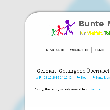
Ein Zeichen für Freiheit und To
BunteMens
STARTSEITE
WELTKARTE
BILDER
AFRIKA
BILDER –
ASIEN
BILDER –
AMERICAS
BILDER – 
[German] Gelungene Überrasc
EUROPA
BILDER –
Fri, 18.12.2015 14:12:32
Blog
Bunte Men
OZEANIEN
BILD HOC
ANTARKTIS
Sorry, this entry is only available in
German
.
BILD HOCHLADEN