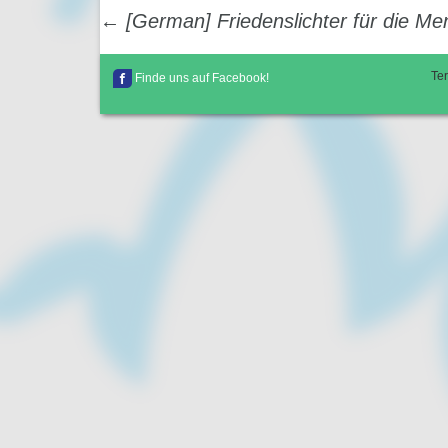
Post
←
[German] Friedenslichter für die Men
navigation
Te
Finde uns auf Facebook!