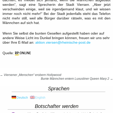
dachten, es meldet sich jemand, wenn die Männchen abgebaut
werden“, sagt eine Sprecherin der Stadt Viersen. „Aber jetzt
verschwinden einige, weil sie irgendjemand klaut, und wir wissen
immer noch nicht mehr!“ Bei der Stadt jedenfalls steht das Telefon
nicht mehr still, weil alle Bürger darüber rätseln, was es mit den
Männchen auf sich hat.
Wenn Sie selbst die bunten Gesellen aufgestellt haben oder auf
andere Weise Licht ins Dunkel bringen können, freuen wir uns sehr
über Ihre E-Mail an:
aktion.viersen@rheinische-post.de
Quelle:
Beitrags-
←
Viersener „Menschen“ erobern Hollywood
Bunte Männchen entern Luxusliner Queen Mary 2
→
Navigation
Sprachen
Deutsch
English
Botschafter werden