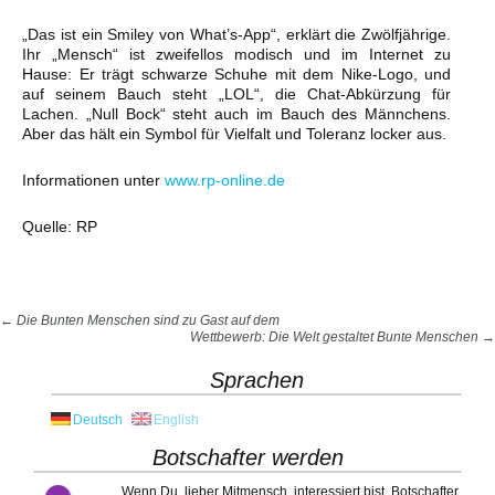
„Das ist ein Smiley von What’s-App“, erklärt die Zwölfjährige.
Ihr „Mensch“ ist zweifellos modisch und im Internet zu
Hause: Er trägt schwarze Schuhe mit dem Nike-Logo, und
auf seinem Bauch steht „LOL“, die Chat-Abkürzung für
Lachen. „Null Bock“ steht auch im Bauch des Männchens.
Aber das hält ein Symbol für Vielfalt und Toleranz locker aus.
Informationen unter
www.rp-online.de
Quelle: RP
Beitragsnavigation
←
Die Bunten Menschen sind zu Gast auf dem
Wettbewerb: Die Welt gestaltet Bunte Menschen
→
Sprachen
Deutsch
English
Botschafter werden
Wenn Du, lieber Mitmensch, interessiert bist, Botschafter