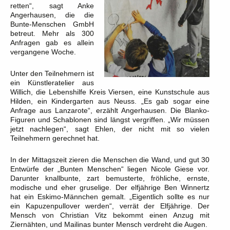
retten“, sagt Anke
Angerhausen, die die
Bunte-Menschen GmbH
betreut. Mehr als 300
Anfragen gab es allein
vergangene Woche.
Unter den Teilnehmern ist
ein Künstleratelier aus
Willich, die Lebenshilfe Kreis Viersen, eine Kunstschule aus
Hilden, ein Kindergarten aus Neuss. „Es gab sogar eine
Anfrage aus Lanzarote“, erzählt Angerhausen. Die Blanko-
Figuren und Schablonen sind längst vergriffen. „Wir müssen
jetzt nachlegen“, sagt Ehlen, der nicht mit so vielen
Teilnehmern gerechnet hat.
In der Mittagszeit zieren die Menschen die Wand, und gut 30
Entwürfe der „Bunten Menschen“ liegen Nicole Giese vor.
Darunter knallbunte, zart bemusterte, fröhliche, ernste,
modische und eher gruselige. Der elfjährige Ben Winnertz
hat ein Eskimo-Männchen gemalt. „Eigentlich sollte es nur
ein Kapuzenpullover werden“, verrät der Elfjährige. Der
Mensch von Christian Vitz bekommt einen Anzug mit
Ziernähten, und Mailinas bunter Mensch verdreht die Augen.