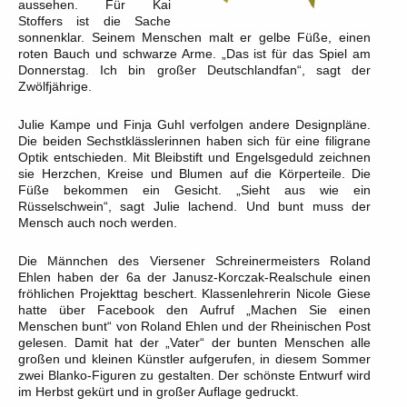
aussehen. Für Kai
Stoffers ist die Sache
sonnenklar. Seinem Menschen malt er gelbe Füße, einen
roten Bauch und schwarze Arme. „Das ist für das Spiel am
Donnerstag. Ich bin großer Deutschlandfan“, sagt der
Zwölfjährige.
Julie Kampe und Finja Guhl verfolgen andere Designpläne.
Die beiden Sechstklässlerinnen haben sich für eine filigrane
Optik entschieden. Mit Bleibstift und Engelsgeduld zeichnen
sie Herzchen, Kreise und Blumen auf die Körperteile. Die
Füße bekommen ein Gesicht. „Sieht aus wie ein
Rüsselschwein“, sagt Julie lachend. Und bunt muss der
Mensch auch noch werden.
Die Männchen des Viersener Schreinermeisters Roland
Ehlen haben der 6a der Janusz-Korczak-Realschule einen
fröhlichen Projekttag beschert. Klassenlehrerin Nicole Giese
hatte über Facebook den Aufruf „Machen Sie einen
Menschen bunt“ von Roland Ehlen und der Rheinischen Post
gelesen. Damit hat der „Vater“ der bunten Menschen alle
großen und kleinen Künstler aufgerufen, in diesem Sommer
zwei Blanko-Figuren zu gestalten. Der schönste Entwurf wird
im Herbst gekürt und in großer Auflage gedruckt.