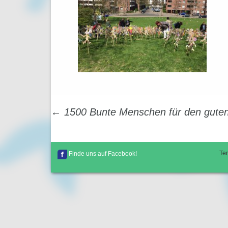
Beitragsnavigation
←
1500 Bunte Menschen für den gute
Te
Finde uns auf Facebook!