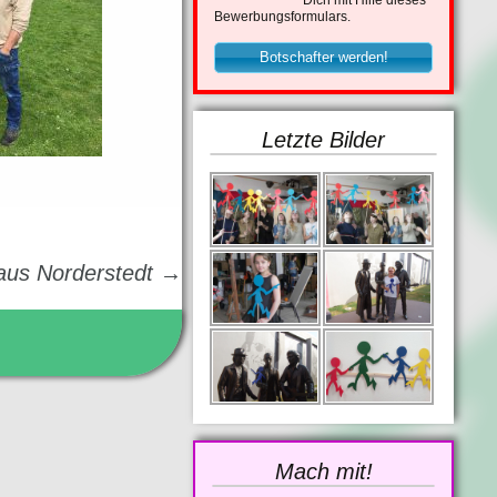
Dich mit Hilfe dieses
Bewerbungsformulars.
Botschafter werden!
Letzte Bilder
 aus Norderstedt
→
Mach mit!