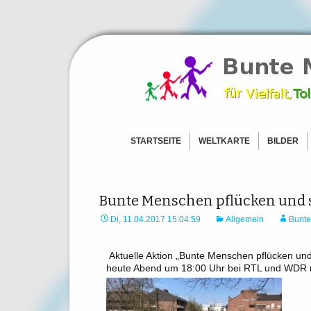
Ein Zeichen für Freiheit und To
Bunte Men
STARTSEITE
WELTKARTE
BILDER
AFRIKA
BILDER –
ASIEN
BILDER –
AMERICAS
BILDER – 
Bunte Menschen pflücken und 
EUROPA
BILDER –
Di, 11.04.2017 15:04:59
Allgemein
Bunt
OZEANIEN
BILD HOC
ANTARKTIS
Aktuelle Aktion „Bunte Menschen pflücken un
heute Abend um 18:00 Uhr bei RTL und WDR (
BILD HOCHLADEN