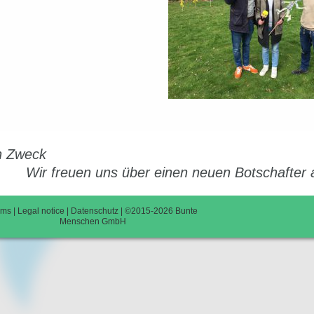
NORWEGEN
ÖSTERREICH
PORTUGAL
SCHWEIZ
SPANIEN
VEREINIGTES KOENIGREICH
n Zweck
Wir freuen uns über einen neuen Botschafter
rms
|
Legal notice
|
Datenschutz
| ©
2015-2026
Bunte
Menschen GmbH