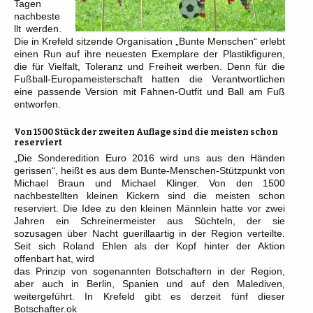
Tagen
nachbeste
llt werden.
Die in Krefeld sitzende Organisation „Bunte Menschen“ erlebt
einen Run auf ihre neuesten Exemplare der Plastikfiguren,
die für Vielfalt, Toleranz und Freiheit werben. Denn für die
Fußball-Europameisterschaft hatten die Verantwortlichen
eine passende Version mit Fahnen-Outfit und Ball am Fuß
entworfen.
Von 1500 Stück der zweiten Auflage sind die meisten schon
reserviert
„Die Sonderedition Euro 2016 wird uns aus den Händen
gerissen“, heißt es aus dem Bunte-Menschen-Stützpunkt von
Michael Braun und Michael Klinger. Von den 1500
nachbestellten kleinen Kickern sind die meisten schon
reserviert. Die Idee zu den kleinen Männlein hatte vor zwei
Jahren ein Schreinermeister aus Süchteln, der sie
sozusagen über Nacht guerillaartig in der Region verteilte.
Seit sich Roland Ehlen als der Kopf hinter der Aktion
offenbart hat, wird
das Prinzip von sogenannten Botschaftern in der Region,
aber auch in Berlin, Spanien und auf den Malediven,
weitergeführt. In Krefeld gibt es derzeit fünf dieser
Botschafter.ok