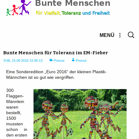
Suche
MENÜ
nach:
Bunte Menschen für Toleranz im EM-Fieber
Mi, 15.06.2016 15:06:13
Presse
Presse
Eine Sonderedition „Euro 2016“ der kleinen Plastik-
Männchen ist so gut wie vergriffen.
300
Flaggen-
Männlein
waren
bestellt,
1500
mussten
schon in
den ersten