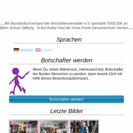
Beitragsnavigation
←
BVI Bundesfachverband der Immobilienverwalter e.V. spendete 5000,00€ an
Björn Schulz-Stiftung
Schul-Kultur-Fest der Anne-Frank-Gesamtschule Viersen
→
Sprachen
Deutsch
English
Botschafter werden
Wenn Du, lieber Mitmensch, interessiert bist, Botschafter
der Bunten Menschen zu werden, dann bewirb Dich mit
Hilfe dieses Bewerbungsformulars.
Botschafter werden!
Letzte Bilder